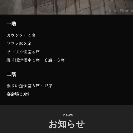
一階
カウンター４席
ソファ席８席
テーブル個室４席
掘り炬燵個室４席・６席・８席
二階
掘り炬燵個室６席・12席
宴会場 50席
news
お知らせ