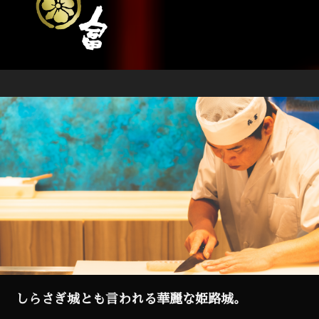
森富 | 兵庫県姫路市
割烹,和食
しらさぎ城とも言われる華麗な姫路城。