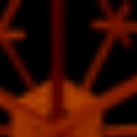
コ
ン
テ
ン
ツ
へ
ス
キ
ッ
プ